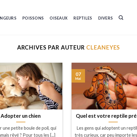
NGEURS
POISSONS
OISEAUX
REPTILES
DIVERS
ARCHIVES PAR AUTEUR
CLEANEYES
07
Mai
Adopter un chien
Quel est votre reptile pré
 une petite boule de poil, qui
Les gens qui adoptent un repti
amais rêvé ? Pour tous les [...]
très curieux, car peu importe le