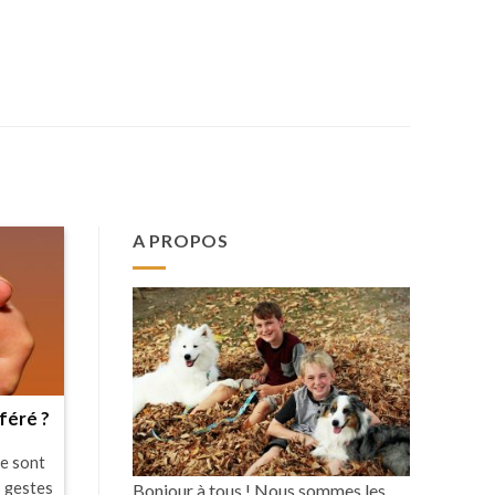
A PROPOS
féré ?
le sont
s gestes
Bonjour à tous ! Nous sommes les