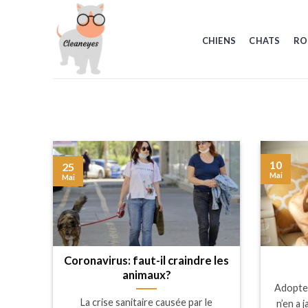
Skip
to
CHIENS
CHATS
RO
content
10
25
Mai
Mai
Coronavirus: faut-il craindre les
animaux?
Adopter
La crise sanitaire causée par le
n’en a j