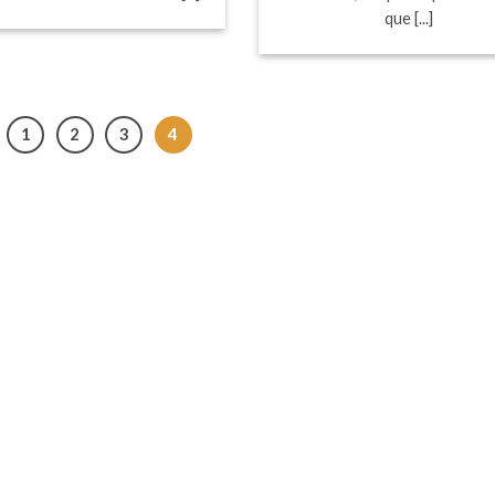
que [...]
1
2
3
4