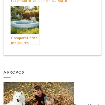
reconnaître les
noir : qui est-il
chaleurs de
dans la grande
votre chatte et
famille des
adapter ses
chiens-loups ?
repas ?
Comparatif des
meilleures
méthodes pour
protéger une
piscine
gonflable des
chats
A PROPOS