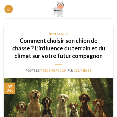
Skip
to
content
NON CLASSÉ
Comment choisir son chien de
chasse ? L’influence du terrain et du
climat sur votre futur compagnon
POSTÉ LE
7 DÉCEMBRE 2024
PAR
CLEANEYES
07
Déc