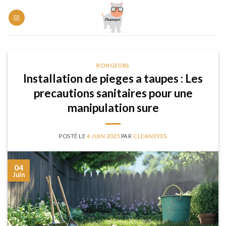
Skip
to
content
RONGEURS
Installation de pieges a taupes : Les
precautions sanitaires pour une
manipulation sure
POSTÉ LE
4 JUIN 2025
PAR
CLEANEYES
04
Juin