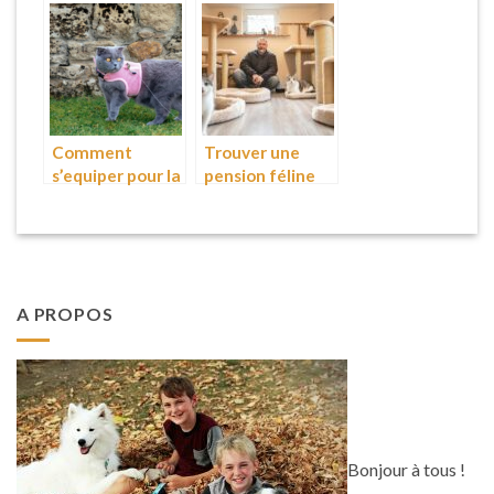
les chiens et les
croquettes pour
chats ?
son animal de
compagnie ?
Comment
Trouver une
s’equiper pour la
pension féline
promenade de
pas chère à
sont chat ?
Casson avec
Monsieur
l’Humain :
disponibilités et
A PROPOS
tarifs
Bonjour à tous !