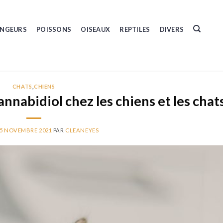
NGEURS
POISSONS
OISEAUX
REPTILES
DIVERS
CHATS
,
CHIENS
annabidiol chez les chiens et les chats
5 NOVEMBRE 2021
PAR
CLEANEYES