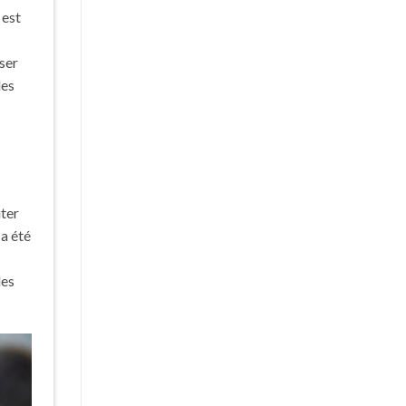
l est
iser
des
iter
 a été
les