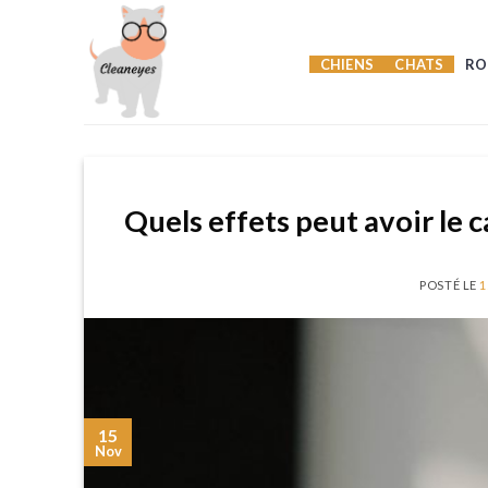
Skip
to
CHIENS
CHATS
RO
content
Quels effets peut avoir le c
POSTÉ LE
1
15
Nov