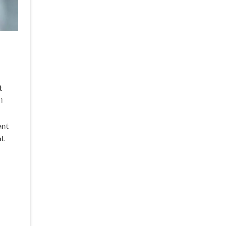
t
i
ant
l.